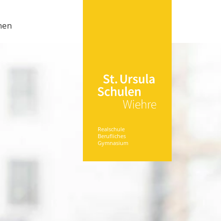
nen
Realschule
Berufliches
Gymnasium