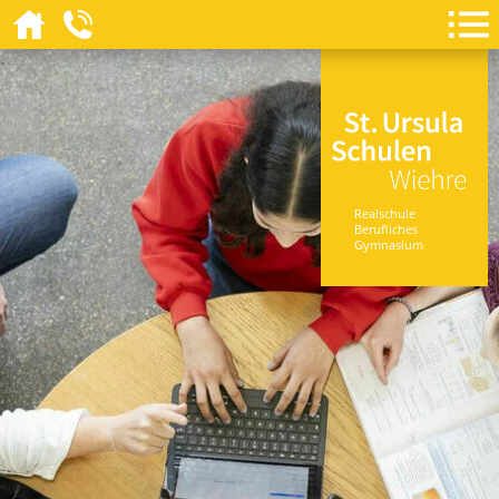
Realschule
Berufliches
Gymnasium