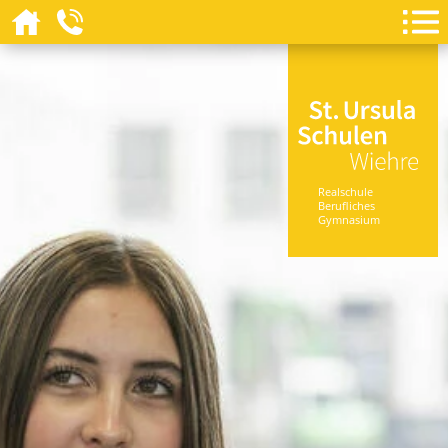
Realschule
Berufliches
Gymnasium