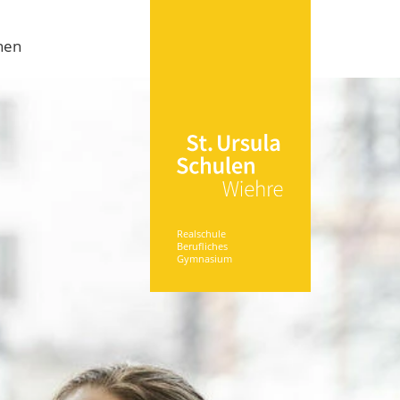
nen
Realschule
Berufliches
Gymnasium